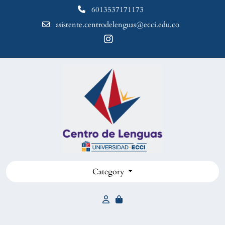
6013537171173
asistente.centrodelenguas@ecci.edu.co
Category