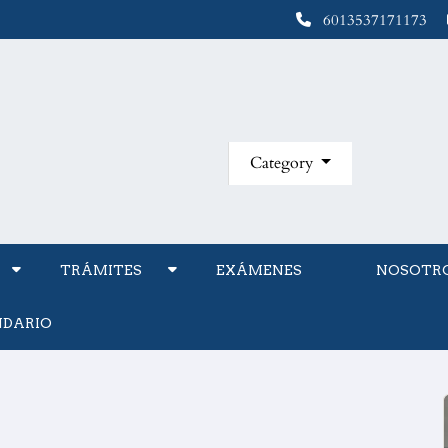
6013537171173
Category
TRÁMITES
EXÁMENES
NOSOTR
NDARIO