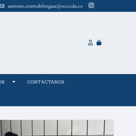
asistente.centrodelenguas@ecci.edu.co
OS
CONTÁCTANOS