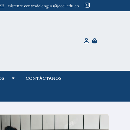
asistente.centrodelenguas@ecci.edu.co
OS
CONTÁCTANOS