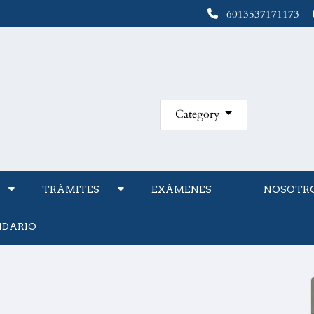
6013537171173
Category
TRÁMITES
EXÁMENES
NOSOTR
NDARIO